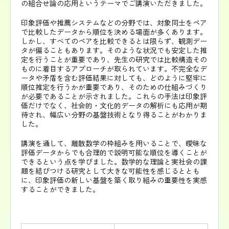
の組合せ論の応用というテーマでご講演いただきました。
印象評価や推薦システムなどの分野では、対象同士をペア
で比較したデータから順位を決める場面が多くあります。
しかし、すべてのペアを比較できるとは限らず、観測デー
タが偏ることもあります。そのような状況でも安定した推
定を行うことが重要であり、先生の研究では比較構造その
ものに着目するアプローチが取られています。不完全なデ
ータや矛盾を含む評価結果に対しても、どのように堅牢に
順位推定を行うかが重要であり、そのための仕組みづくり
が必要であることが示されました。これらの手法は印象評
価だけでなく、社会的・文化的データの解析にも応用が期
待され、幅広い分野の基盤技術となり得ることがわかりま
した。
講演を通して、離散数学の枠組みを用いることで、曖昧な
評価データからでも合理的で説明可能な順位を導くことが
できるという点を学びました。数学的な理論と実社会の課
題を結びつける研究として大きな可能性を感じるととも
に、印象評価の新しい基盤を築く取り組みの重要性を実感
することができました。