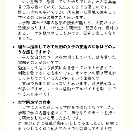
―いい意味で、想像していた通りでした。みんな真面
目で落ち着いていて、先生方もとても優しいです。
難しい内容も多いですが、落ち着いた環境で集中して
学べるのは理系の魅力だと思います。
―学部1年から3年の数学の授業が難しく、大変だった
記憶があります。4年生から研究室に配属され、興味の
あるテーマを見つけることができ、研究が楽しくなり
ました。
理系に進学してみて周囲の女子の友達の印象はどのよ
うな感じですか？
―みんな自分のペースを大切にしていて、落ち着いた
雰囲気の人が多いです。
勉強にも生活にも誠実に向き合っている人が多くて、
刺激を受けることも多いです。オンオフの切り替えが
しっかりできている人が多いという印象です。
―文理であまり変わらないと思います。勉強熱心な人
が多いですが、サークル活動やアルバイトを楽しんで
いる人も多いです。
大学院進学の理由
―大学に入った時から大学院まで進むつもりでした。
学部で学ぶ内容を踏まえて、自分なりのテーマを持っ
て研究をしたいと思ったからです。
3年生のときに就職活動も少ししてみましたが、研究に
もう少し深く取り組んでからでも就職はできると感