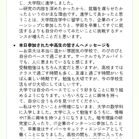
じ、大学院に進学しました。
―研究の内容を深めたかったから、就職を遅らせたか
ったというのが主な理由です。進学して良かったと思
うことは、大学院在学中に留学したり、企業のインタ
ーンシップに参加したりと、学部を卒業してすぐに就
活するよりも自分のやってみたいことに挑戦するチャ
ンスが増えたことだと思います。
本日参加された中高生の皆さんへメッセージを
―お茶大は本当に温かい雰囲気の学校で、のびのびと
自分のペースで過ごせます。サークルでもアルバイト
でも、人に恵まれているなと感じます。
受験勉強はもちろん大変だと思いますが、高校までは
クラスで過ごす時間も多く、友達と過ごす時間がいち
ばん楽しい時期です。勉強も大切ですが、今の学校生
活もぜひ大切にしてほしいです。
大学では自分のペースでじっくり好きなことに取り組
めるようになります。いろいろなことに興味を持っ
て、自分に合うものを見つけてください。
―私はやりたいことが明確にないまま、大学の数学科
に入学しました。大学に入って勉強するうちに、情報
やIT系に興味を持つようになりました。暗号理論の研
究室に入ったり、IT企業のインターンに参加したこと
で、卒業後はサイバーセキュリティエンジニアとして
働くことになりました。高校の間も、大学に入ってか