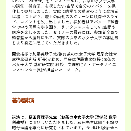
のSNS 「cluster」をインストールし、お茶の水女子大学
の講堂「徽音堂」を模したVR空間で自分のアバターを操
作して参加しました。実際に講堂での講演のように登壇者
は壇上に上がり、壇上の両側のスクリーンに映像やスライ
ド、コメントを映し出しました。参加者はアバターで徽音
堂の中や周囲を歩き回り、リアクションをしてVR空間や
講演を楽しみました。セミナーの最後には、参加者全員で
徽音堂から屋外に出て、実際のお茶の水女子大学の雰囲気
をより身近に感じていただきました。
開会挨拶は加藤美砂子教授(お茶の水女子大学 理系女性育
成啓発研究所 所長)が務め、司会は伊藤貴之教授 (お茶の
水女子大学 基幹研究院 教授、文理融合AI・データサイエ
ンスセンター長)が担当いたしました。
基調講演
講演は、
萩田真理子先生（お茶の水女子大学 理学部 数学
科教授）
にお話しいただきました。萩田先生は組合せ論や
暗号理論を専門に研究をされています。今回は印象評価へ