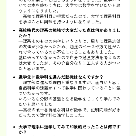
いての本を読むうちに、大学では数学を学びたいと思
うようになりました。
―高校で理系科目が得意だったので、大学で理系科目
を学ぶことに興味を持つようになりました。
高校時代の理系の勉強で大変だった点は何かありまし
たか？
―理系そのものの内容というよりは、周りに理系志望
の友達が少なかったため、勉強のペースや方向性がこ
れで合っているのか不安になることもありました。
塾に通っていなかったので自分で勉強方法を考えるの
は大変でしたが、その分自分なりに工夫する力がつい
たと思います。
進学先に数学科を選んだ動機はなんですか？
―理学部に進んだ理由と重なりますが、面白いと思う
自然科学の話題がすべて数学に関わっていることに気
づいたからです。
いろいろな分野の基盤となる数学をじっくり学んでみ
たいと思いました。
―高校の頃一番得意な科目が数学で、証明問題が好き
だったので数学科に進学しました。
大学で理系に進学してみて印象的だったことは何です
か？