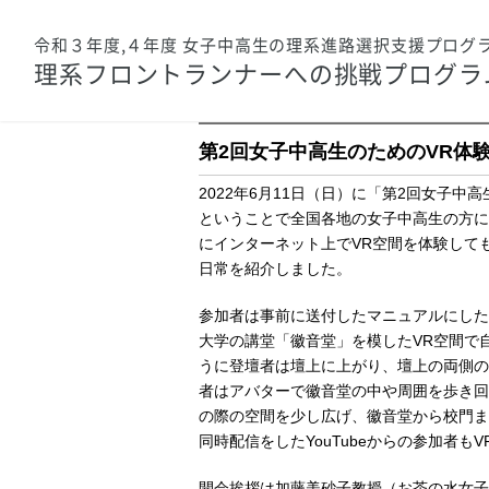
令和３年度,４年度 女子中高生の理系進路選択支援プログ
理系フロントランナーへの挑戦
プログラ
第2回女子中高生のためのVR体
2022年6月11日（日）に「第2回女子
ということで全国各地の女子中高生の方に
にインターネット上でVR空間を体験して
日常を紹介しました。
参加者は事前に送付したマニュアルにしたがっ
大学の講堂「徽音堂」を模したVR空間で
うに登壇者は壇上に上がり、壇上の両側の
者はアバターで徽音堂の中や周囲を歩き回
の際の空間を少し広げ、徽音堂から校門ま
同時配信をしたYouTubeからの参加者
開会挨拶は加藤美砂子教授（お茶の水女子