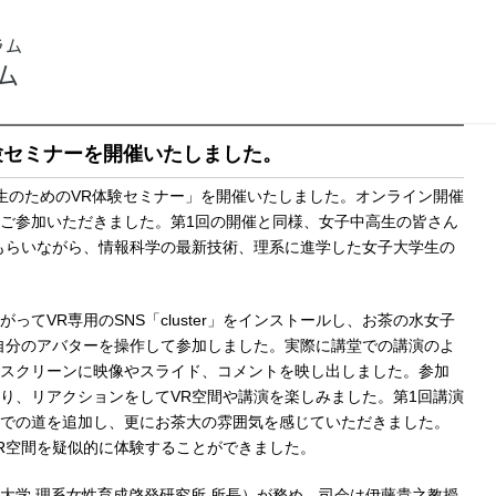
ラム
ム
験セミナーを開催いたしました。
中高生のためのVR体験セミナー」を開催いたしました。オンライン開催
ご参加いただきました。第1回の開催と同様、女子中高生の皆さん
もらいながら、情報科学の最新技術、理系に進学した女子大学生の
てVR専用のSNS「cluster」をインストールし、お茶の水女子
自分のアバターを操作して参加しました。実際に講堂での講演のよ
スクリーンに映像やスライド、コメントを映し出しました。参加
り、リアクションをしてVR空間や講演を楽しみました。第1回講演
での道を追加し、更にお茶大の雰囲気を感じていただきました。
もVR空間を疑似的に体験することができました。
大学 理系女性育成啓発研究所 所長）が務め、司会は伊藤貴之教授