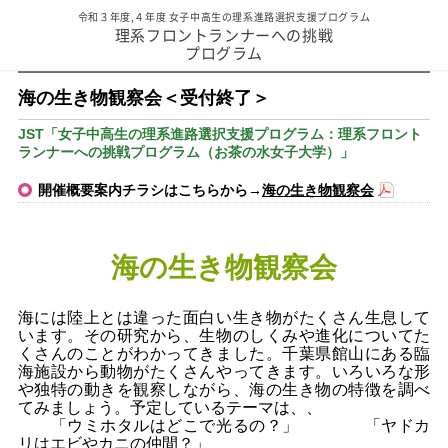
令和３年度,４年度 女子中高生の理系進路選択支援プログラム
理系フロントランナーへの挑戦
プログラム
海の生き物観察会＜受付終了＞
JST
「女子中高生の理系進路選択支援プログラム：理系フロント
ランナーへの挑戦プログラム（お茶の水女子大学）」
開催概要案内チラシはこちらから→
海の生き物観察会
海の生き物観察会
海には陸上とは違った面白い生き物がたくさん生息して
います。その研究から、生物のしくみや進化についてた
くさんのことがわかってきました。千葉県館山にある臨
海施設から動物がたくさんやってきます。いろいろな形
や独特の動きを観察しながら、海の生き物の特徴を調べ
てみましょう。予定しているテーマは、、
「ウミホタルはどこで光るの？」 「ヤドカ
リはエビやカニの仲間？」