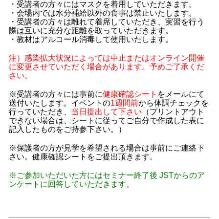
・受講者の方々にはマスクを着用していただきます。
・会場内では水分補給以外の食事は禁止いたします。
・受講者の方々は離れて着席していただき、実習を行う
際は互いに充分な距離を取っていただきます。
・教材はアルコール消毒して使用いたします。
注）感染拡大状況によっては中止またはオンライン開催
に変更させていただく場合があります。予めご了承くだ
さい。
※受講
者の方々には事前に
健康確認シート
をメールにて
送付いたします。
イベントの
1週間前
から体調チェックを
行っていただき、
当日提出して下さい
（プリントアウト
できない場合は、シートに従ってご自分で作成した表に
記入したものをご持参下さい。）
※保護者の方が見学を希望される場合は事前にご連絡下
さい。健康確認シートをご提出頂きます。
※ご参加いただいた方にはセミナー終了後 JSTからのア
ンケートに回答していただきます。