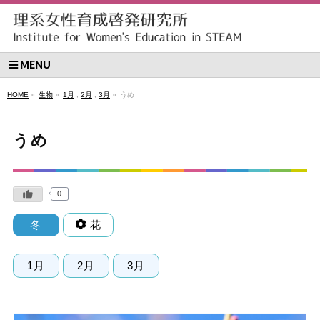
MENU
HOME
»
生物
»
1月
,
2月
,
3月
»
うめ
うめ
0
冬
花
1月
2月
3月