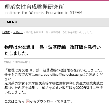
MENU
HOME
»
お知らせ
»
物理はお友達Ⅱ 熱・波基礎編 改訂版を発行いたしました。
物理はお友達Ⅱ 熱・波基礎編 改訂版を発行い
たしました。
投稿日 : 2020年4月1日
「物理はお友達 Ⅱ」熱・波基礎編の改訂版を発行いたしました。
冊子をご希望の方はocha-cos-office@cc.ocha.ac.jpにご連絡くだ
さい。
元お茶の水女子大学附属高等学校教諭村井利行先生の授業実践に
基づいた内容を編集し、補足を加えた改訂版を2020年3月に発行
いたしました。
全文は
こちら
からダウンロードできます。