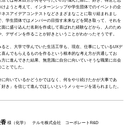
生活では将来自分が何をやりたいのか悩んだ際に、好き、得意と思
つけようと考えて、インターンシップや学生団体でのイベントの企
ジネスアイデアコンテストなどさまざまなことに取り組まれまし
で、学生団体ではメンバーの目指す未来などを聞き取って、それを
文面に盛り込んだ名刺を作成して喜ばれた経験などから、人のため
や、デザインを作ることが好きということがわかったそうです。
みると、大学で学んでいた生活工学も、現在、仕事にしているUXデ
に喜んでもらえるものを作るという根本的な考え方が共通してお
る方に進んできた結果、無意識に自分に向いていそうな職業に出会
のことでした。
分に向いているかどうかではなく、何をやり続けたかが大事であ
「好き」を信じて進んでほしいというメッセージを送られました。
絵香
様（化学） テルモ株式会社 コーポレートR&D