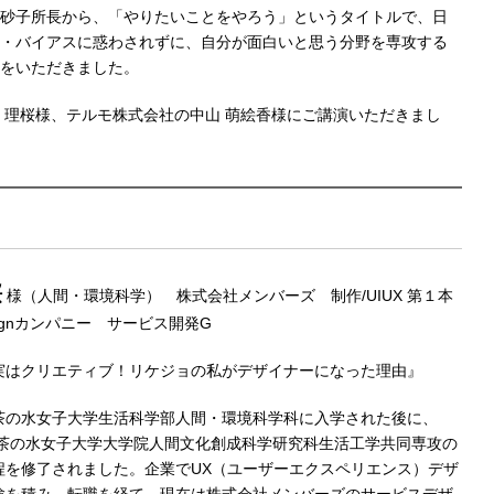
砂子所長から、「やりたいことをやろう」というタイトルで、日
・バイアスに惑わされずに、自分が面白いと思う分野を専攻する
をいただきました。
 理桜様、テルモ株式会社の中山 萌絵香様にご講演いただきまし
桜
様（人間・環境科学） 株式会社メンバーズ 制作/UIUX 第１本
esignカンパニー サービス開発G
実はクリエティブ！リケジョの私がデザイナーになった理由』
茶の水女子大学生活科学部人間・環境科学科に入学された後に、
にお茶の水女子大学大学院人間文化創成科学研究科生活工学共同専攻の
程を修了されました。企業でUX（ユーザーエクスペリエンス）デザ