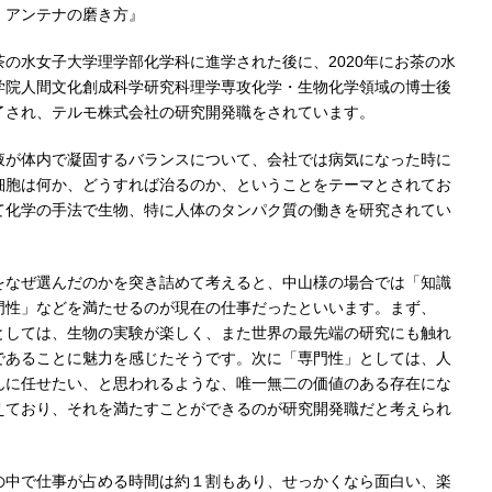
！アンテナの磨き方』
茶の水女子大学理学部化学科に進学された後に、2020年にお茶の水
学院人間文化創成科学研究科理学専攻化学・生物化学領域の博士後
了され、テルモ株式会社の研究開発職をされています。
液が体内で凝固するバランスについて、会社では病気になった時に
細胞は何か、どうすれば治るのか、ということをテーマとされてお
て化学の手法で生物、特に人体のタンパク質の働きを研究されてい
をなぜ選んだのかを突き詰めて考えると、中山様の場合では「知識
門性」などを満たせるのが現在の仕事だったといいます。まず、
としては、生物の実験が楽しく、また世界の最先端の研究にも触れ
であることに魅力を感じたそうです。次に「専門性」としては、人
んに任せたい、と思われるような、唯一無二の価値のある存在にな
えており、それを満たすことができるのが研究開発職だと考えられ
の中で仕事が占める時間は約１割もあり、せっかくなら面白い、楽