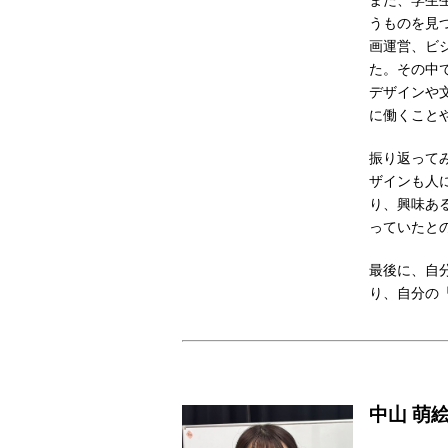
また、学生
うものを見
画運営、ビ
た。その中
デザインや
に働くこと
振り返って
ザインも人
り、興味あ
っていたと
最後に、自
り、自分の
中山 萌