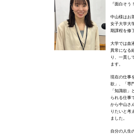
『面白そう
中山様はお
女子大学大
期課程を修
大学では血
異常になる
り、一貫し
ます。
現在の仕事
欲」、「専
「知識欲」
られる仕事
から中山さ
りたいと考
ました。
自分の人生