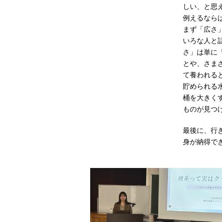
しい、と思
例えるなら
まず「広さ
いろな人と
さ」は単に
とや、さま
て養われる
貯められる
桶を大きく
ものが見つ
最後に、行
身が納得で