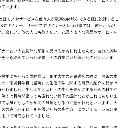
験を積み、転職を経て、現在は株式会社メンバーズのサービスデザ
れています。
ンとはモノやサービスを使う人が最高の体験をできる様に設計するこ
UXデザイナー、サービスデザイナーという仕事では、使った人が
い、楽しい、他の人にも教えたい」と思うような商品やサービスを
イナーというと意外な印象を受けるかもしれませんが、自分の興味
意を突き詰めていった結果、今の職業に辿り着いたのだといいま
を探すにあたって西井様は、まず大学の進路選択の際に、お茶の水
人間・環境科学科（当時）の生活工学に関する研究の紹介を見かけ
持たれました。生活工学とはヒトの生活を豊かにするための科学や
、例えば長時間座っても疲れない椅子の設計などがこれにあたりま
野では身近なものが学問の対象となる点に惹かれたといいます。大
イズの違うハイヒールを履いた時の歩き方」についてモーションキ
を用いて研究されていました。