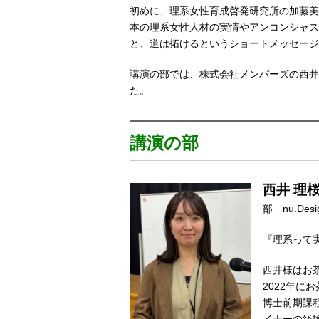
初めに、理系女性育成啓発研究所の加藤美
本の理系女性人材の実情やアンコンシャス
と、道は拓けるというショートメッセージ
講演の部では、株式会社メンバーズの西井
た。
講演の部
西井 理
部 nu.D
『理系って
西井様はお
2022年
博士前期課