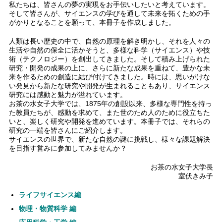
私たちは、皆さんの夢の実現をお手伝いしたいと考えています。
そして皆さんが、サイエンスの学びを通して未来を拓くための手
がかりとなることを願って、本冊子を作成しました。
人類は長い歴史の中で、自然の原理を解き明かし、それを人々の
生活や自然の保全に活かそうと、多様な科学（サイエンス）や技
術（テクノロジー）を創出してきました。そして積み上げられた
研究・開発の成果の上に、さらに新たな成果を重ねて、豊かな未
来を作るための創造に結び付けてきました。時には、思いがけな
い発見から新たな研究や開発が生まれることもあり、サイエンス
研究には感動と魅力が溢れています。
お茶の水女子大学では、1875年の創設以来、多様な専門性を持っ
た教員たちが、感動を求めて、また世のため人のために役立ちた
いと、楽しく研究や開発を進めています。本冊子では、それらの
研究の一端を皆さんにご紹介します。
サイエンスの世界で、新たな自然の謎に挑戦し、様々な課題解決
を目指す営みに参加してみませんか？
お茶の水女子大学長
室伏きみ子
ライフサイエンス編
物理・物質科学 編