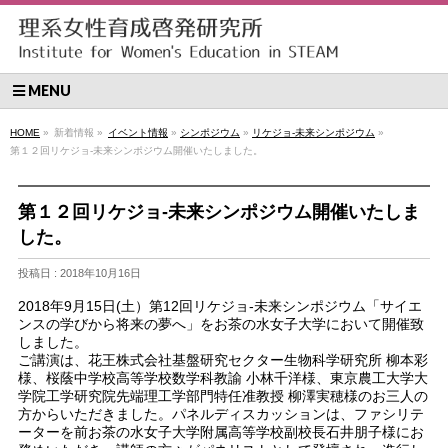
MENU
HOME
»
新着情報 »
イベント情報
»
シンポジウム
»
リケジョ-未来シンポジウム
»
第１２回リケジョ-未来シンポジウム開催いたしました。
第１２回リケジョ-未来シンポジウム開催いたしま
した。
投稿日 : 2018年10月16日
2018年9月15日(土）第12回リケジョ-未来シンポジウム「サイエ
ンスの学びから将来の夢へ」をお茶の水女子大学において開催致
しました。
ご講演は、花王株式会社基盤研究セクター生物科学研究所 柳本彩
様、桜蔭中学校高等学校数学科教諭 小林千洋様、東京農工大学大
学院工学研究院先端理工学部門特任准教授 柳澤実穂様のお三人の
方からいただきました。パネルディスカッションは、ファシリテ
ーターを前お茶の水女子大学附属高等学校副校長石井朋子様にお