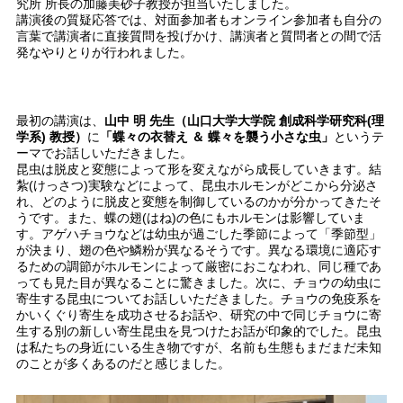
究所 所長の加藤美砂子教授が担当いたしました。
講演後の質疑応答では、対面参加者もオンライン参加者も自分の
言葉で講演者に直接質問を投げかけ、講演者と質問者との間で活
発なやりとりが行われました。
最初の講演は、
山中 明 先生（山口大学大学院 創成科学研究科(理
学系) 教授）
に
「蝶々の衣替え ＆ 蝶々を襲う小さな虫」
というテ
ーマでお話しいただきました。
昆虫は脱皮と変態によって形を変えながら成長していきます。結
紮(けっさつ)実験などによって、昆虫ホルモンがどこから分泌さ
れ、どのように脱皮と変態を制御しているのかが分かってきたそ
うです。また、蝶の翅(はね)の色にもホルモンは影響していま
す。アゲハチョウなどは幼虫が過ごした季節によって「季節型」
が決まり、翅の色や鱗粉が異なるそうです。異なる環境に適応す
るための調節がホルモンによって厳密におこなわれ、同じ種であ
っても見た目が異なることに驚きました。次に、チョウの幼虫に
寄生する昆虫についてお話しいただきました。チョウの免疫系を
かいくぐり寄生を成功させるお話や、研究の中で同じチョウに寄
生する別の新しい寄生昆虫を見つけたお話が印象的でした。昆虫
は私たちの身近にいる生き物ですが、名前も生態もまだまだ未知
のことが多くあるのだと感じました。