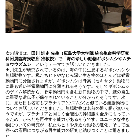
次の講演は、
田川 訓史 先生（広島大学大学院 統合生命科学研究
科附属臨海実験所 准教授）
で「
海の珍しい動物ギボシムシやムチ
ョウウズムシ」
というテーマでお話しいただきました。
田川先生が研究されているのは、海の中に生息するギボシムシや
無腸動物です。私たちヒトやなじみ深い生き物のほとんどは脊索
動物門に分類されますが、ギボシムシは脊索（セキサク）動物門
に最も近い半索動物門に分類されるそうです。そしてギボシムシ
のゲノム解読から、脊索動物門を含む新口動物の中で、鰓の発生
に重要な遺伝子が保存されていることが分かったそうです。次
に、見た目も名前もプラナリア(ウズムシ)と似ている無腸動物に
ついてお話しいただきました。無腸動物は名前の通り腸が無いそ
うですが、プラナリアと同じく全能性の幹細胞を全身にもってい
るため、からだを再生する能力があるそうです。ユニークな生き
物についての研究が、私たちヒトや身近な動物の進化、そして医
療への応用につながる再生能力の研究と結びつくことに驚きまし
た。