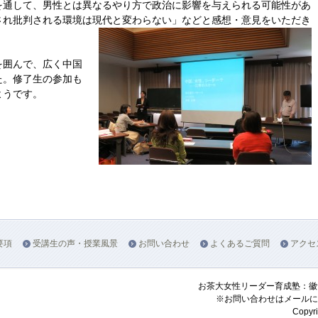
を通して、男性とは異なるやり方で政治に影響を与えられる可能性があ
され批判される環境は現代と変わらない」などと感想・意見をいただき
を囲んで、広く中国
た。修了生の参加も
ようです。
要項
受講生の声・授業風景
お問い合わせ
よくあるご質問
アクセ
お茶大女性リーダー育成塾：
※お問い合わせはメールに
Copyri