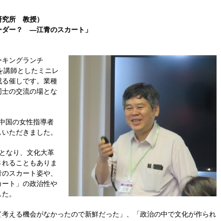
研究所 教授）
ーダー？ ―江青のスカート」
ーキングランチ
を講師としたミニレ
成る催しです。業種
同士の交流の場とな
、中国の女性指導者
しいただきました。
妻となり、文化大革
されることもありま
青のスカート姿や、
カート」の政治性や
した。
て考える機会がなかったので新鮮だった」、「政治の中で文化が作られ