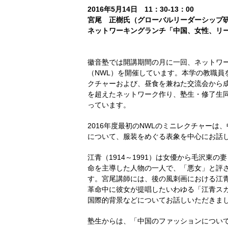
2016年5月14日 11：30-13：00
宮尾 正樹氏（グローバルリーダーシップ
ネットワーキングランチ「中国、女性、リ
徽音塾では開講期間の月に一回、ネットワ
（NWL）を開催しています。本学の教職員
クチャーおよび、昼食を兼ねた交流会から
を超えたネットワーク作り、塾生・修了生
っています。
2016年度最初のNWLのミニレクチャーは
について、服装をめぐる表象を中心にお話
江青（1914～1991）は女優から毛沢東の
命を主導した人物の一人で、「悪女」と評
す。宮尾講師には、後の風刺画における江
革命中に彼女が提唱したいわゆる「江青ス
国際的背景などについてお話しいただきま
塾生からは、「中国のファッションについ