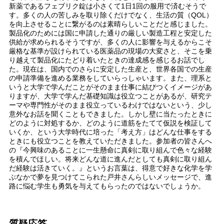
新薬であるフェブリク錠は小さくて1日1回の服用で済むそうで
す。多くの人の苦しみを取り除くだけでなく、生活の質（QOL）
を向上させることに繋がるのは素晴らしいことだと感じました。
製品化のためには国に申請した通りの厳しい製造工程と安定した
供給が求められるそうですが、多くの人に影響を与えるからこそ
厳格な基準が設けられている医薬品の現場の大変さと、そこを乗
り越えて製品化にたどり着いたときの達成感を感じるお話でし
た。現在は、国内でのさらに安定した生産と、世界各国での生産
の申請準備を進める業務をしていらっしゃいます。また、理系と
いうと大学で学んだことがそのまま仕事に結びつくイメージがあ
りますが、大学で学んだ基礎知識は役立つことがあるが、研究テ
ーマや専門性がそのまま役立っているわけではないという、少し
意外なお話を聞くこともできました。しかし壁に当たったときに
どのように対処するか、どのように道筋をたてて仮説を検証して
いくか、という大学時代に培った「考え方」はどんな仕事をする
ときにも役立つことを教えていただきました。参加者の皆さんへ
の『今興味のあることに一生懸命に真剣に取り組んで色々な経験
を積んでほしい。将来どんな道に進んだとしても真剣に取り組ん
だ経験は活きていく。』というお言葉は、得意で好きな化学を学
ぶなかで夢を見つけてこられた戸井さんらしいメッセージで、進
路に悩む学生も勇気を与えてもらったのではないでしょうか。
質疑応答