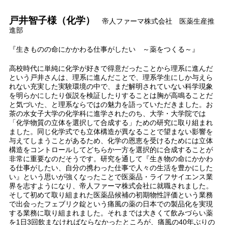
戸井智子様（化学）
帝人ファーマ株式会社 医薬生産推
進部
『生きものの命にかかわる仕事がしたい ～薬をつくる～』
高校時代に単純に化学が好きで得意だったことから理系に進んだ
という戸井さんは、理系に進んだことで、理系学生にしか与えら
れない充実した実験環境の中で、まだ解明されていない科学現象
を明らかにしたり仮説を検証したりすることは胸が高鳴ることだ
と気づいた、と理系ならではの魅力を語っていただきました。お
茶の水女子大学の化学科に進学されたのち、大学・大学院では
「化学物質の立体を選択して合成する」ための研究に取り組まれ
ました。同じ化学式でも立体構造が異なることで望まない影響を
与えてしまうことがあるため、化学の恩恵を受けるためには立体
構造をコントロールしてどちらか一方を選択的に合成することが
非常に重要なのだそうです。研究を通して『生き物の命にかかわ
る仕事がしたい、自分の携わった仕事で人々の生活を豊かにした
い』という思いが強くなったことで医薬品・ライフサイエンス業
界を志すようになり、帝人ファーマ株式会社に就職されました。
そして初めて取り組まれた医薬品候補の初期物性評価という業務
で出会ったフェブリク錠という痛風の薬の日本での製品化を実現
する業務に取り組まれました。それまでは大きくて飲みづらい薬
を1日3回飲まなければならなかったところが、痛風の40年ぶりの