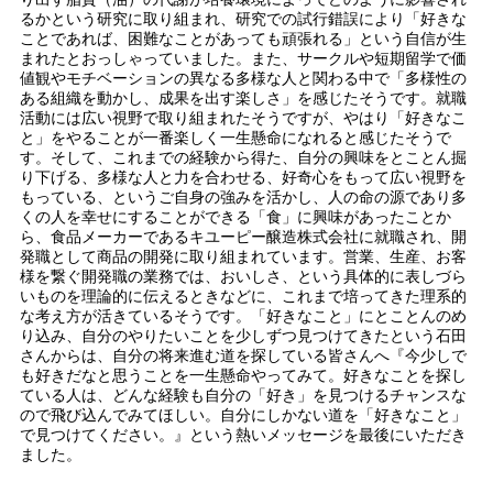
るかという研究に取り組まれ、研究での試行錯誤により「好きな
ことであれば、困難なことがあっても頑張れる」という自信が生
まれたとおっしゃっていました。また、サークルや短期留学で価
値観やモチベーションの異なる多様な人と関わる中で「多様性の
ある組織を動かし、成果を出す楽しさ」を感じたそうです。就職
活動には広い視野で取り組まれたそうですが、やはり「好きなこ
と」をやることが一番楽しく一生懸命になれると感じたそうで
す。そして、これまでの経験から得た、自分の興味をとことん掘
り下げる、多様な人と力を合わせる、好奇心をもって広い視野を
もっている、というご自身の強みを活かし、人の命の源であり多
くの人を幸せにすることができる「食」に興味があったことか
ら、食品メーカーであるキユーピー醸造株式会社に就職され、開
発職として商品の開発に取り組まれています。営業、生産、お客
様を繋ぐ開発職の業務では、おいしさ、という具体的に表しづら
いものを理論的に伝えるときなどに、これまで培ってきた理系的
な考え方が活きているそうです。「好きなこと」にとことんのめ
り込み、自分のやりたいことを少しずつ見つけてきたという石田
さんからは、自分の将来進む道を探している皆さんへ『今少しで
も好きだなと思うことを一生懸命やってみて。好きなことを探し
ている人は、どんな経験も自分の「好き」を見つけるチャンスな
ので飛び込んでみてほしい。自分にしかない道を「好きなこと」
で見つけてください。』という熱いメッセージを最後にいただき
ました。