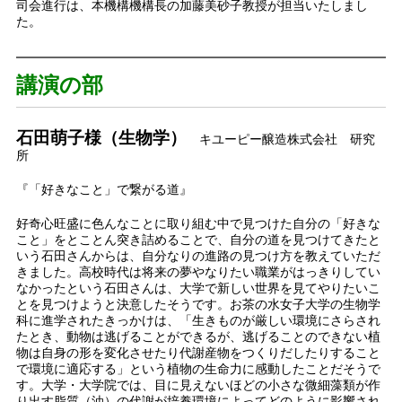
司会進行は、本機構機構長の加藤美砂子教授が担当いたしまし
た。
講演の部
石田萌子様（生物学）
キユーピー醸造株式会社 研究
所
『「好きなこと」で繋がる道』
好奇心旺盛に色んなことに取り組む中で見つけた自分の「好きな
こと」をとことん突き詰めることで、自分の道を見つけてきたと
いう石田さんからは、自分なりの進路の見つけ方を教えていただ
きました。高校時代は将来の夢やなりたい職業がはっきりしてい
なかったという石田さんは、大学で新しい世界を見てやりたいこ
とを見つけようと決意したそうです。お茶の水女子大学の生物学
科に進学されたきっかけは、「生きものが厳しい環境にさらされ
たとき、動物は逃げることができるが、逃げることのできない植
物は自身の形を変化させたり代謝産物をつくりだしたりすること
で環境に適応する」という植物の生命力に感動したことだそうで
す。大学・大学院では、目に見えないほどの小さな微細藻類が作
り出す脂質（油）の代謝が培養環境によってどのように影響され