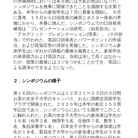
の準備期間においては各方面には大変お世話になった。
シンポジウムを無事に開催できたことを感謝する次第で
ある。本学からの参加学生は７月に募集を開始し、９月
に選考、１０月から口頭発表の練習とポスター発表の準
備にかかり、本番に挑んだ。シンポジウムでの口頭発表
練習は「プレゼンテーション法研究」（由良担当）と
「アカデミック・プレゼンテーション(理系）」（小川担
当）で行われた。英語口頭発表とパワーポイントの作成
法、および質疑応答の演習を実施した。シンポジウム参
加学生はいずれかの講義の履修を義務とした。参加学生
の発表能力および英語力は、当初は決して高くはなかっ
たが、授業の最後にはコツをつかむことができ、英語に
よる講演ができるようになった。
２．シンポジウムの様子
第１６回のシンポジウムは１２月２１〜２３日の３日間
お茶の水女子大学のキャンパス、おもに国際交流留学生
プラザで開催された。２０２５年は本学の創立１５０周
年記念であり、シンポジウムにおいても随所でこのこと
に触れられた。お茶の水女子大学からの参加者は学生が
１６名（化学２名、物理学５名、生物学７名、数学１
名、食品栄養学１名）、日本女子大学からの参加者は学
生が１８名、梨花女子大学からの参加者は学生が３６名
となった。シンポジウムは、第１日目の午後から行われ