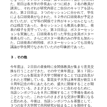
た。初日は各大学の学長あいさつに続き、２名の教員が
講演し、それぞれが研究内容とご自分のキャリアを語ら
れた。第２日目は、３つのセッションに分かれて、学生
による口頭発表がなされた。５２件の口頭発表が予定さ
れていたが、ビザ等の関係で２件がキャンセルとなった
のは残念であった。各セッションとも教員も参加し、発
表の様子を見守っていた。第３日目は、ポスターセッシ
ョンを実施した。口頭発表を行った学生は全員ポスター
発表も行った。さらにポスター発表のみの学生も加わっ
た。口頭発表の時同様、ポスターセッションでも活発な
議論が学生間でなされていたのが印象的であった。
３．その他
今年度は、２日目の昼食時に全関係教員が集まり意見交
換を行うことができた。その中で来年度は、第１７回シ
ンポジウムを梨花女子大学で開催することでほぼ合意が
とれたと理解している。梨花女子大学は来年度が創立１4
０周年記念の年にあたるため、盛大に開催することが期
待されている。さまざまなイベントに合わせるために、
当該シンポジウムを８月に開催することで準備を進める
こととなった。これからのさまざまな交渉が重要になる
と思われる。今後は、当該シンポジウムを基盤として、
３つの女子大学間で共同研究が始まることを期待する。