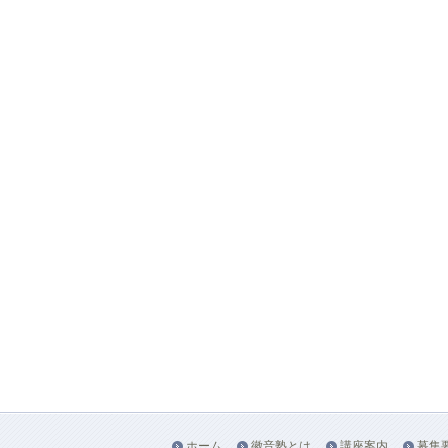
ホーム
徽音塾とは
講座案内
募集