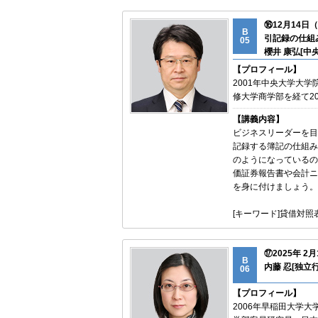
⑯12月14
B
引記録の仕組
05
櫻井 康弘[中
【プロフィール】
2001年中央大学大学
修大学商学部を経て2
【講義内容】
ビジネスリーダーを目
記録する簿記の仕組み
のようになっているの
価証券報告書や会計ニ
を身に付けましょう。
[キーワード]貸借対
⑰2025年 
B
内藤 忍[独立
06
【プロフィール】
2006年早稲田大学