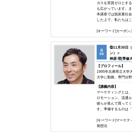
ガスを実質ゼロとする
も広がっています。ま
本講座では脱炭素社会
した上で、私たちはこ
[キーワード]カーボ
⑮11月30
B
ン）＞
04
神原 理[専修大
【プロフィール】
1995年兵庫県立大
大学に勤務。専門分野
【講義内容】
マーケティングとは、
ロモーション、流通ル
彼らが喜んで買ってく
す。準備するものは「
[キーワード]マーケ
発想法