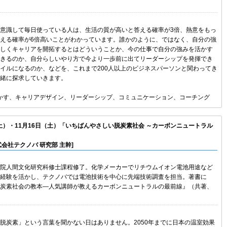
意識して毎日使っている人は、生活の質が高いと答える確率が3倍、熱意をもっ
える確率が6倍高いことがわかっています。誰かのように、ではなく、自分の強
しくキャリアを開拓するとはどういうことか、今の仕事で自分の強みを活かす
きるのか、自分らしいやり方で今より一歩前に出てリーダーシップを発揮でき
イルになるのか、などを、これまで200人以上のビジネスパーソンと関わってき
緒に探求していきます。
活かす、キャリアデザイン、リーダーシップ、コミュニケーション、コーチング
（土）・11月16日（土）「いちばんやさしい脱炭素社会 ～カーボンニュートラル
式会社テクノバ 研究部 主幹]
院人間文化研究科修士課程修了。化学メーカーでリチウムイオン電池用途など
経験を活かし、テクノバでは電池技術を中心に先端技術調査を担当。著書に
炭素社会の教本―人気講師が教えるカーボンニュートラルの最前線』（共著、
脱炭素」という言葉を聞かない日はありません。2050年までに日本の温室効果