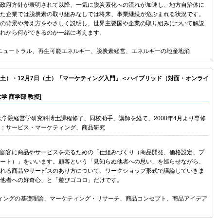
政府方針が表明されて以降、一気に脱炭素化への流れが加速し、地方自治体に
た企業では脱炭素の取り組みなしでは将来、事業継続が危ぶまれる状況です。
の背景や考え方をやさしく説明し、世界主要国や企業の取り組みについて解説
れから何ができるのか一緒に考えます。
ンニュートラル、再生可能エネルギー、脱炭素経営、エネルギーの地産地消
日（土）・12月7日（土）「マーケティング入門」＜ハイブリッド（対面・オンライ
学 商学部 教授]
学大学院経営学研究科博士課程修了、同校助手、講師を経て、2000年4月より専修
：サービス・マーケティング、商品研究
顧客に商品やサービスを売るための「仕組みづくり（商品開発、価格設定、プ
ート）」をいいます。顧客という「見知らぬ他者への思い」を巡らせながら、
れる商品やサービスのあり方について、ワークショップ形式で議論していきま
他者への好奇心」と「遊びゴコロ」だけです。
ティングの基礎理論、マーケティング・リサーチ、商品コンセプト、商品アイデア