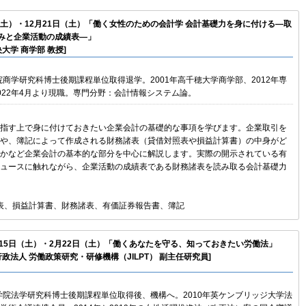
日（土）・12月21日（土）「働く女性のための会計学 会計基礎力を身に付ける―取
みと企業活動の成績表―」
央大学 商学部 教授]
院商学研究科博士後期課程単位取得退学。2001年高千穂大学商学部、2012年専
022年4月より現職。専門分野：会計情報システム論。
指す上で身に付けておきたい企業会計の基礎的な事項を学びます。企業取引を
や、簿記によって作成される財務諸表（貸借対照表や損益計算書）の中身がど
かなど企業会計の基本的な部分を中心に解説します。実際の開示されている有
ュースに触れながら、企業活動の成績表である財務諸表を読み取る会計基礎力
照表、損益計算書、財務諸表、有価証券報告書、簿記
2月15日（土）・2月22日（土）「働くあなたを守る、知っておきたい労働法」
行政法人 労働政策研究・研修機構（JILPT） 副主任研究員]
大学院法学研究科博士後期課程単位取得後、機構へ。2010年英ケンブリッジ大学法