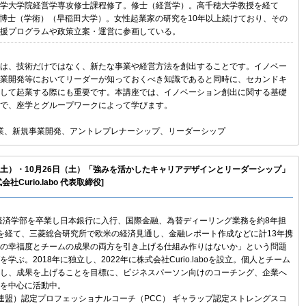
学大学院経営学専攻修士課程修了。修士（経営学）。高千穂大学教授を経て
職。博士（学術）（早稲田大学）。女性起業家の研究を10年以上続けており、その
援プログラムや政策立案・運営に参画している。
は、技術だけではなく、新たな事業や経営方法を創出することです。イノベー
業開発等においてリーダーが知っておくべき知識であると同時に、セカンドキ
して起業する際にも重要です。本講座では、イノベーション創出に関する基礎
で、座学とグループワークによって学びます。
副業、新規事業開発、アントレプレナーシップ、リーダーシップ
日（土）・10月26日（土）「強みを活かしたキャリアデザインとリーダーシップ」
社Curio.labo 代表取締役]
学経済学部を卒業し日本銀行に入行、国際金融、為替ディーリング業務を約8年担
を経て、三菱総合研究所で欧米の経済見通し、金融レポート作成などに計13年携
の幸福度とチームの成果の両方を引き上げる仕組み作りはないか」という問題
学ぶ。2018年に独立し、2022年に株式会社Curio.laboを設立。個人とチーム
し、成果を上げることを目標に、ビジネスパーソン向けのコーチング、企業へ
を中心に活動中。
グ連盟）認定プロフェッショナルコーチ（PCC） ギャラップ認定ストレングスコ