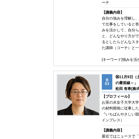
ーチ
【講義内容】
自分の強みを理解し、
て仕事をしていると答
みを活かして、自分ら
と、どんなやり方がで
るとしたらどんなスタ
た講師（コーチ）と一
[キーワード]強みを
⑭11月9日
B
の最前線～」
03
松田 有希[株
【プロフィール】
お茶の水女子大学大学
の材料開発に従事した
『いちばんやさしい脱
インプレス）
【講義内容】
最近ではニュースで「