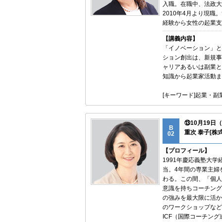
入職。在職中、法政大
2010年4月より現
経験から女性の起業支
【講義内容】
「イノベーション」と
ション創出は、新規事
ャリアあるいは副業と
知識から起業家活動ま
[キーワード]起業・
⑬10月19
B
重次 泰子[株式会
02
【プロフィール】
1991年慶応義塾大
当。4年間の専業主婦
わる。この間、「個人
意識を持ちコーチングを
の強みを最大限に活か
のワークショップなど
ICF（国際コーチン