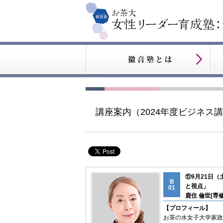
講座案内（2024年度ビジネス
⑪9月21日
B
と視点」
01
鹿住 倫世[専
【プロフィール】
お茶の水女子大学家政