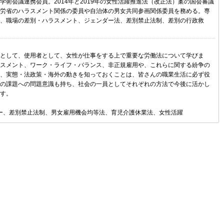
学術会議連携会員。2014年と2019年の女性活躍推進法（改正法）案の国会審議
労省のハラスメント関係の委員や自治体の男女共同参画関係委員を務める。専
、職場の差別・ハラスメント、ジェンダー法、差別禁止法制、差別の行政救
として、使用者として、女性が仕事をする上で重要な労働法について学びま
スメント、ワーク・ライフ・バランス、非正規雇用や、これらに関する紛争の
、実態・法政策・海外の動きを知っておくことは、皆さんの職業生活に必ず役
の課題への問題意識も持ち、社会の一員としてそれぞれの方法で今後に活かし
す。
ダー、差別禁止法制、男女雇用機会均等法、育児介護休業法、女性活躍